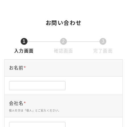
お問い合わせ
1
2
3
現
現
現
入力画面
確認画面
完了画面
在
在
在
表
表
表
お名前
*
示
示
示
さ
さ
さ
れ
れ
れ
て
て
て
会社名
*
い
い
い
個人の方は「個人」とご記入ください。
る
る
る
画
画
画