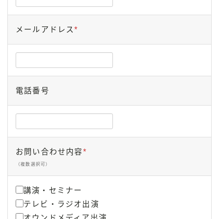
面
面
面
で
で
で
す
す
す
メールアドレス
*
。
。
。
電話番号
お問い合わせ内容
*
（複数選択可）
講演・セミナー
テレビ・ラジオ出演
オウンドメディア出演